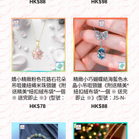
HK$
88
HK$
98
【長期優惠 9折※一次過購
9折※一次過購買兩件 85
買兩件 85折, 一次過購買
折, 一次過購買三件或以上
三件或以上一律8折※ 包順
一律8折※ 包順豐運費】
豐運費】
嬌小精緻粉色花鋯石花朵
精緻小巧蝴蝶結海藍色水
吊咀連紐繩米珠頸鏈《附
晶小吊咀頸鏈《附送精美*
送精美*紐扣絨布袋*一個
紐扣絨布袋*一個 ※ 送完
※ 送完即止 ※》(型號：
即止 ※》(型號：JS-N-
JS-N-167)【長期優惠 9折
148)【長期優惠 9折※一次
HK$
78
HK$
88
※一次過購買兩件 85折,
過購買兩件 85折, 一次過
一次過購買三件或以上一
購買三件或以上一律8折※
律8折※ 包順豐運費】
包順豐運費】