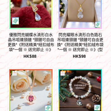
優雅閃亮蝴蝶水滴形白水
閃亮耀眼水滴形白色鋯石
晶吊咀連頸鏈 *頸鏈可自由
吊咀連頸鏈 *頸鏈可自由更
更換*《附送精美*紐扣絨布
換*《附送精美*紐扣絨布袋
袋*一個 ※ 送完即止 ※》
*一個 ※ 送完即止 ※》(型
(型號：JS-N-219)【長期
號：JS-N-210)【長期優惠
HK$
88
HK$
98
優惠 9折※一次過購買兩件
9折※一次過購買兩件 85
85折, 一次過購買三件或以
折, 一次過購買三件或以上
上一律8折※包順豐運費】
一律8折※包順豐運費】