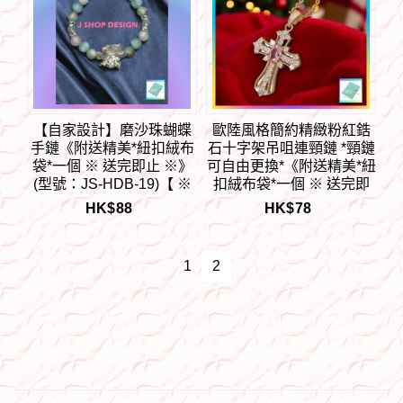
【自家設計】磨沙珠蝴蝶
歐陸風格簡約精緻粉紅鋯
手鏈《附送精美*紐扣絨布
石十字架吊咀連頸鏈 *頸鏈
袋*一個 ※ 送完即止 ※》
可自由更換*《附送精美*紐
(型號：JS-HDB-19)【 ※
扣絨布袋*一個 ※ 送完即
長期優惠 9折, 第二件 85
止 ※》(型號：JS-CRN-
HK$
88
HK$
78
折, 第三件開始一律8折※
25)【長期優惠 9折※一次
《包順豐運費》】
過購買兩件 85折, 一次過
購買三件或以上一律8折※
1
2
包順豐運費】