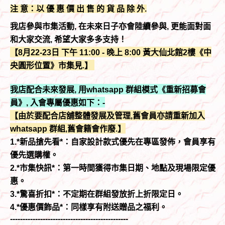
注 意：以 優 惠 價 出 售 的 貨 品 除 外.
我店參與市集活動, 在未來日子亦會陸續參與, 更能面對面
和大家交流, 希望大家多多支持！
【8月22-23日 下午 11:00 - 晚上 8:00 黃大仙北館2樓《中
央圓形位置》市集見.】
我店配合未來發展, 用whatsapp 群組模式《重新招募會
員》, 入會專屬優惠如下：-
【由於要配合店舖整體發展及管理,舊會員亦請重新加入
whatsapp 群組,舊會籍會作廢.】
1.*新品搶先看*：自家設計款式優先在專區發佈，會員享有
優先選購權。
2.*市集快訊*：第一時間獲得市集日期、地點及現場限定優
惠。
3.*驚喜折扣*：不定期在群組發放折上折限定日。
4.*優惠價飾品*：同樣享有附送贈品之福利。
-----------------------------------------------