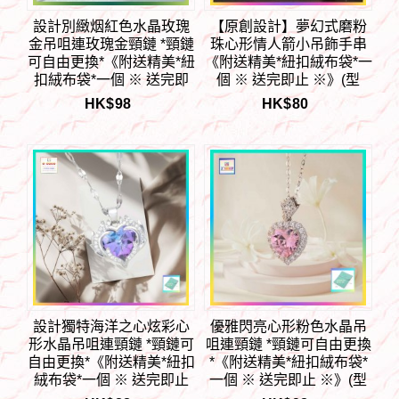
設計別緻烟紅色水晶玫瑰
【原創設計】夢幻式磨粉
金吊咀連玫瑰金頸鏈 *頸鏈
珠心形情人箭小吊飾手串
可自由更換*《附送精美*紐
《附送精美*紐扣絨布袋*一
扣絨布袋*一個 ※ 送完即
個 ※ 送完即止 ※》(型
止 ※》(型號：JS-N-203)
號：JS-HDB-25)【 ※長期
HK$
98
HK$
80
【長期優惠 9折※一次過購
優惠 9折, 第二件 85折, 第
買兩件 85折, 一次過購買
三件開始一律8折※ 《包順
三件或以上一律8折※ 包順
豐運費》】
豐運費】
設計獨特海洋之心炫彩心
優雅閃亮心形粉色水晶吊
形水晶吊咀連頸鏈 *頸鏈可
咀連頸鏈 *頸鏈可自由更換
自由更換*《附送精美*紐扣
*《附送精美*紐扣絨布袋*
絨布袋*一個 ※ 送完即止
一個 ※ 送完即止 ※》(型
※》(型號：JS-N-177)
號：JS-N-173)【長期優惠