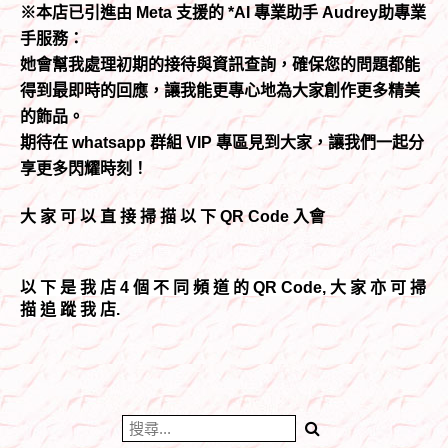
※本店已引進由 Meta 支援的 *AI 專業助手 Audrey助專業
手服務：
她會幫我處理初期的接待與資訊查詢，確保您的問題都能
得到最即時的回應，讓我能更專心地為大家創作更多精美
的飾品。
期待在 whatsapp 群組 VIP 專區見到大家，讓我們一起分
享更多閃耀時刻！
大 家 可 以 直 接 掃 描 以 下 QR Code 入會
以 下 是 我 店 4 個 不 同 頻 道 的 QR Code, 大 家 亦 可 掃
描 追 蹤 我 店.