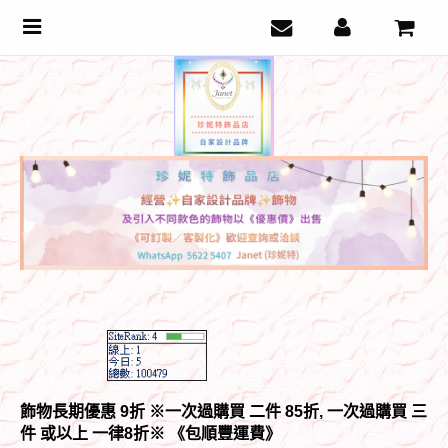
Toggle
navigation
飾物長期優惠 9折 ※一次過購買 二件 85折, 一次過購買 三
件 或以上 一律8折
※ 《包順豐運費》