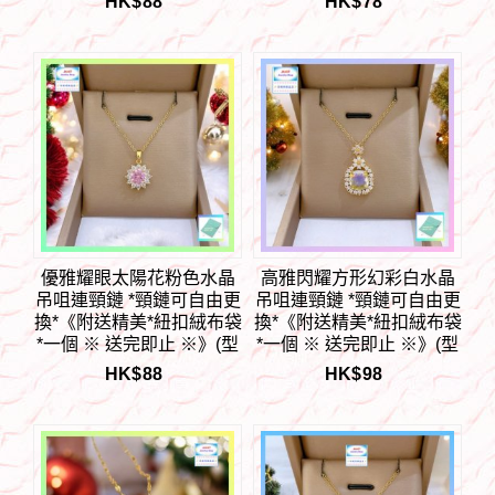
HK$
88
HK$
78
惠 9折※一次過購買兩件
買兩件 85折, 一次過購買
85折, 一次過購買三件或以
三件或以上一律8折※ 包順
上一律8折※ 包順豐運費】
豐運費】
優雅耀眼太陽花粉色水晶
高雅閃耀方形幻彩白水晶
吊咀連頸鏈 *頸鏈可自由更
吊咀連頸鏈 *頸鏈可自由更
換*《附送精美*紐扣絨布袋
換*《附送精美*紐扣絨布袋
*一個 ※ 送完即止 ※》(型
*一個 ※ 送完即止 ※》(型
號：JS-N-221)【長期優惠
號：JS-N-220)【長期優惠
HK$
88
HK$
98
9折※一次過購買兩件 85
9折※一次過購買兩件 85
折, 一次過購買三件或以上
折, 一次過購買三件或以上
一律8折※包順豐運費】
一律8折※包順豐運費】