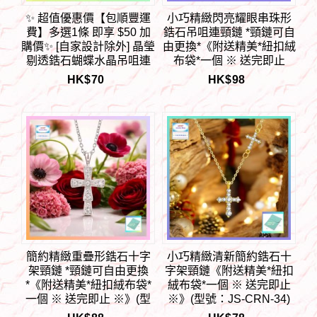
​✨ 超值優惠價【包順豐運
小巧精緻閃亮耀眼串珠形
費】多選1條 即享 $50 加
鋯石吊咀連頸鏈 *頸鏈可自
購價✨ [自家設計除外] 晶瑩
由更換*《附送精美*紐扣絨
剔透鋯石蝴蝶水晶吊咀連
布袋*一個 ※ 送完即止
頸鏈 *頸鏈可自由更換*《
※》(型號：JS-N-248)
HK$
70
HK$
98
購買 *禮盒 或 磁石扣* 加購
【長期優惠 9折※一次過購
價 每個 5元 》(型號：JS-
買兩件 85折, 一次過購買
N-SO-7)
三件或以上一律8折※包順
豐運費】
簡約精緻重疊形鋯石十字
小巧精緻清新簡約鋯石十
架頸鏈 *頸鏈可自由更換
字架頸鏈《附送精美*紐扣
*《附送精美*紐扣絨布袋*
絨布袋*一個 ※ 送完即止
一個 ※ 送完即止 ※》(型
※》(型號：JS-CRN-34)
號：JS-CRN-38)【長期優
【長期優惠 9折※一次過購