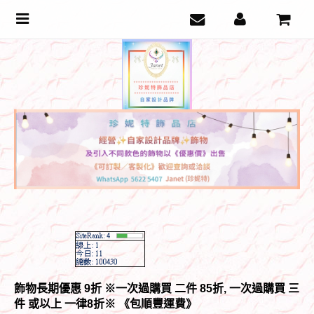
Toggle
navigation
飾物長期優惠 9折 ※一次過購買 二件 85折, 一次過購買 三
件 或以上 一律8折
※ 《包順豐運費》