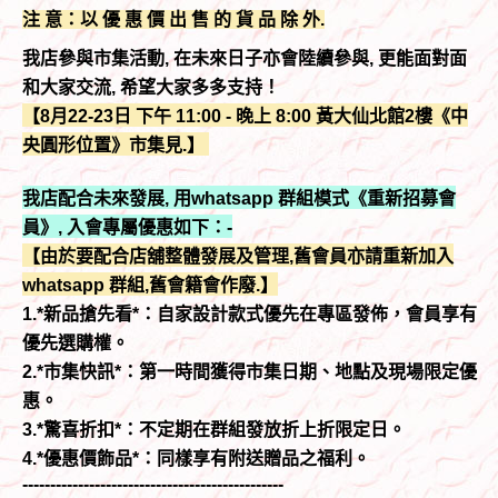
注 意：以 優 惠 價 出 售 的 貨 品 除 外.
我店參與市集活動, 在未來日子亦會陸續參與, 更能面對面
和大家交流, 希望大家多多支持！
【8月22-23日 下午 11:00 - 晚上 8:00 黃大仙北館2樓《中
央圓形位置》市集見.】
我店配合未來發展, 用whatsapp 群組模式《重新招募會
員》, 入會專屬優惠如下：-
【由於要配合店舖整體發展及管理,舊會員亦請重新加入
whatsapp 群組,舊會籍會作廢.】
1.*新品搶先看*：自家設計款式優先在專區發佈，會員享有
優先選購權。
2.*市集快訊*：第一時間獲得市集日期、地點及現場限定優
惠。
3.*驚喜折扣*：不定期在群組發放折上折限定日。
4.*優惠價飾品*：同樣享有附送贈品之福利。
-----------------------------------------------