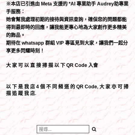
※本店已引進由 Meta 支援的 *AI 專業助手 Audrey助專業
手服務：
她會幫我處理初期的接待與資訊查詢，確保您的問題都能
得到最即時的回應，讓我能更專心地為大家創作更多精美
的飾品。
期待在 whatsapp 群組 VIP 專區見到大家，讓我們一起分
享更多閃耀時刻！
大 家 可 以 直 接 掃 描 以 下 QR Code 入會
以 下 是 我 店 4 個 不 同 頻 道 的 QR Code, 大 家 亦 可 掃
描 追 蹤 我 店.