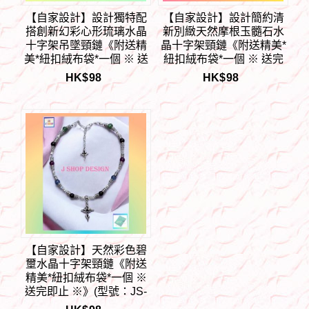
【自家設計】設計獨特配
【自家設計】設計簡約清
搭創新幻彩心形琉璃水晶
新別緻天然摩根玉髓石水
十字架吊墜頸鏈《附送精
晶十字架頸鏈《附送精美*
美*紐扣絨布袋*一個 ※ 送
紐扣絨布袋*一個 ※ 送完
完即止 ※》(型號：JS-
即止 ※》(型號：JS-HD-
HK$
98
HK$
98
HD-CRN-04)【 ※長期優
CRN-03)【 ※長期優惠 9
惠 9折, 第二件 85折, 第三
折, 第二件 85折, 第三件開
件開始一律8折※ 《包順豐
始一律8折※ 《包順豐運
運費》】
費》】
【自家設計】天然彩色碧
壐水晶十字架頸鏈《附送
精美*紐扣絨布袋*一個 ※
送完即止 ※》(型號：JS-
HD-CRN-02)【 ※長期優