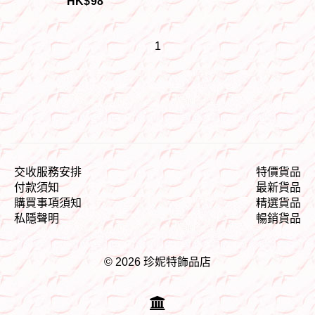
HK$
98
惠 9折, 第二件 85折, 第三
件開始一律8折※ 《包順豐
運費》】
1
交收服務安排
特價貨品
付款須知
最新貨品
購買事項須知
精選貨品
私隱聲明
暢銷貨品
© 2026 珍妮特飾品店