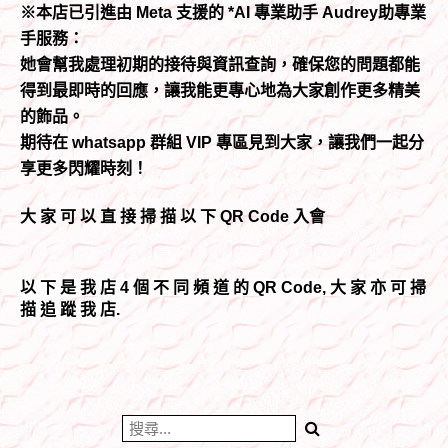
※本店已引進由 Meta 支援的 *AI 專業助手 Audrey助專業
手服務：
她會幫我處理初期的接待與資訊查詢，確保您的問題都能
得到最即時的回應，讓我能更專心地為大家創作更多精美
的飾品。
期待在 whatsapp 群組 VIP 專區見到大家，讓我們一起分
享更多閃耀時刻！
大 家 可 以 直 接 掃 描 以 下 QR Code 入會
以 下 是 我 店 4 個 不 同 頻 道 的 QR Code, 大 家 亦 可 掃
描 追 蹤 我 店.