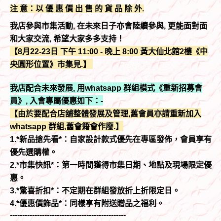
注 意：以 優 惠 價 出 售 的 貨 品 除 外.
我店參與市集活動, 在未來日子亦會陸續參與, 更能面對面
和大家交流, 希望大家多多支持！
【8月22-23日 下午 11:00 - 晚上 8:00 黃大仙北館2樓《中
央圓形位置》市集見.】
我店配合未來發展, 用whatsapp 群組模式《重新招募會
員》, 入會專屬優惠如下：-
【由於要配合店舖整體發展及管理,舊會員亦請重新加入
whatsapp 群組,舊會籍會作廢.】
1.*新品搶先看*：自家設計款式優先在專區發佈，會員享有
優先選購權。
2.*市集快訊*：第一時間獲得市集日期、地點及現場限定優
惠。
3.*驚喜折扣*：不定期在群組發放折上折限定日。
4.*優惠價飾品*：同樣享有附送贈品之福利。
-----------------------------------------------