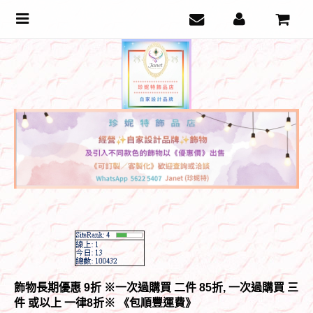
Toggle
navigation
飾物長期優惠 9折 ※一次過購買 二件 85折, 一次過購買 三
件 或以上 一律8折
※ 《包順豐運費》