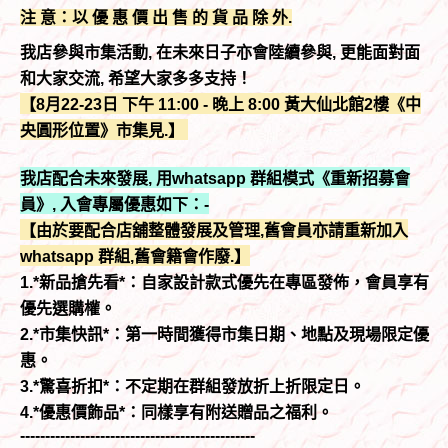
注 意：以 優 惠 價 出 售 的 貨 品 除 外.
我店參與市集活動, 在未來日子亦會陸續參與, 更能面對面
和大家交流, 希望大家多多支持！
【8月22-23日 下午 11:00 - 晚上 8:00 黃大仙北館2樓《中
央圓形位置》市集見.】
我店配合未來發展, 用whatsapp 群組模式《重新招募會
員》, 入會專屬優惠如下：-
【由於要配合店舖整體發展及管理,舊會員亦請重新加入
whatsapp 群組,舊會籍會作廢.】
1.*新品搶先看*：自家設計款式優先在專區發佈，會員享有
優先選購權。
2.*市集快訊*：第一時間獲得市集日期、地點及現場限定優
惠。
3.*驚喜折扣*：不定期在群組發放折上折限定日。
4.*優惠價飾品*：同樣享有附送贈品之福利。
-----------------------------------------------