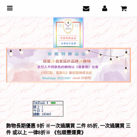
Toggle
navigation
飾物長期優惠 9折 ※一次過購買 二件 85折, 一次過購買 三
件 或以上 一律8折
※ 《包順豐運費》