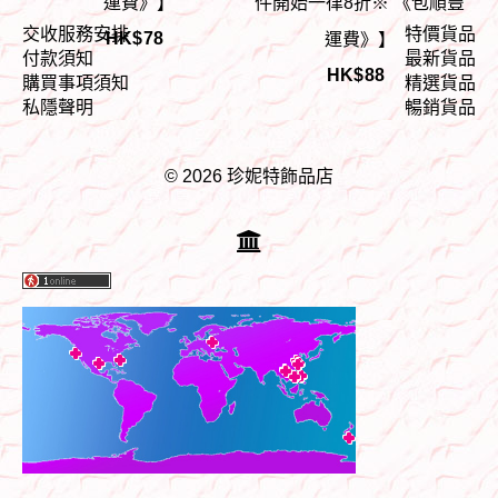
運費》】
件開始一律8折※ 《包順豐
交收服務安排
特價貨品
HK$
78
運費》】
付款須知
最新貨品
HK$
88
購買事項須知
精選貨品
私隱聲明
暢銷貨品
© 2026 珍妮特飾品店