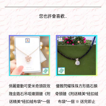
您也許會喜歡..
俏麗靈動可愛米奇頭款玫
優雅閃耀珠珠方形鋯石鎖
瑰金鋯石吊咀連頸鏈《附
骨頸鏈《附送精美*紐扣絨
送精美*紐扣絨布袋*一個
布袋*一個 ※ 送完即止