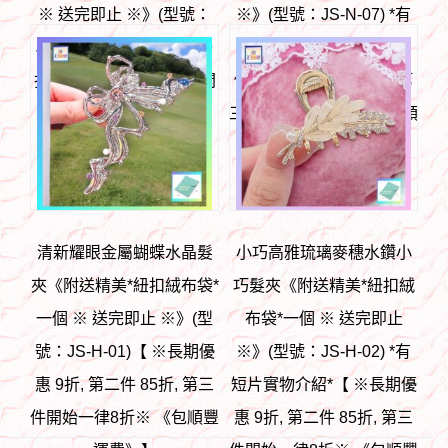
※ 送完即止 ※》(型號：
※》(型號：JS-N-07) *有
JS-N-05)【 ※長期優惠 9
短片實物介紹* 【 ※長期
折, 第二件 85折, 第三件開
優惠 9折, 第二件 85折, 第
始一律8折※ 《包順豐運
三件開始一律8折※ 《包順
費》】
豐運費》】
HK$
98
HK$
88
清新耀眼金屬蝴蝶水晶髮
小巧高雅琉璃麥穗水鑽小
夾《附送精美*紐扣絨布袋*
巧髮夾《附送精美*紐扣絨
一個 ※ 送完即止 ※》(型
布袋*一個 ※ 送完即止
號：JS-H-01)【 ※長期優
※》(型號：JS-H-02) *有
惠 9折, 第二件 85折, 第三
短片實物介紹*【 ※長期優
件開始一律8折※ 《包順豐
惠 9折, 第二件 85折, 第三