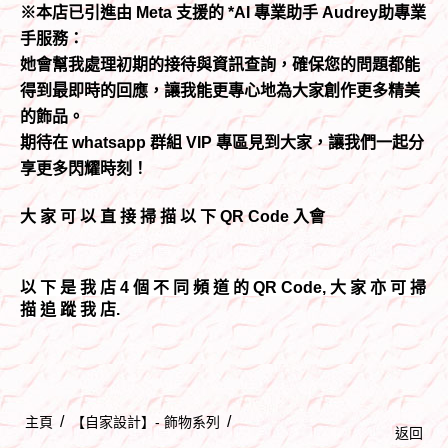
※本店已引進由 Meta 支援的 *AI 專業助手 Audrey助專業
手服務：
她會幫我處理初期的接待與資訊查詢，確保您的問題都能
得到最即時的回應，讓我能更專心地為大家創作更多精美
的飾品。
期待在 whatsapp 群組 VIP 專區見到大家，讓我們一起分
享更多閃耀時刻！
大 家 可 以 直 接 掃 描 以 下 QR Code 入會
以 下 是 我 店 4 個 不 同 頻 道 的 QR Code, 大 家 亦 可 掃
描 追 蹤 我 店.
/
/
主頁
【自家設計】- 飾物系列
返回