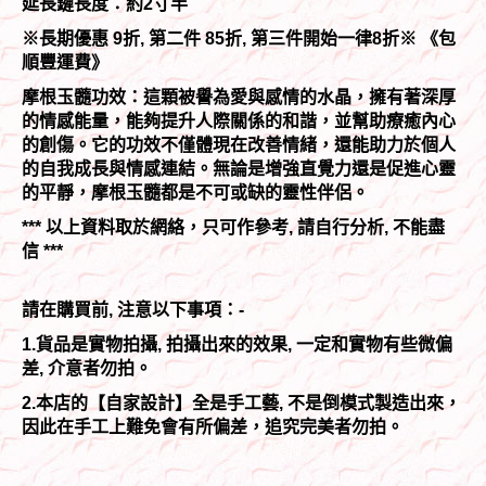
延長鏈長度：約2寸半
※
長期優惠 9折, 第二件 85折, 第三件開始一律8折
※ 《包
順豐運費》
摩根玉髓功效：這顆被譽為愛與感情的水晶，擁有著深厚
的情感能量，能夠提升人際關係的和諧，並幫助療癒內心
的創傷。它的功效不僅體現在改善情緒，還能助力於個人
的自我成長與情感連結。無論是增強直覺力還是促進心靈
的平靜，摩根玉髓都是不可或缺的靈性伴侶。
***
以上資料取於網絡，只可作參考, 請自行分析, 不能盡
信 ***
請在購買前, 注意以下事項：-
1.貨品是實物拍攝, 拍攝出來的效果, 一定和實物有些微偏
差, 介意者勿拍。
2.本店的【自家設計】全是手工藝, 不是倒模式製造出來，
因此在手工上難免會有所偏差，追究完美者勿拍。