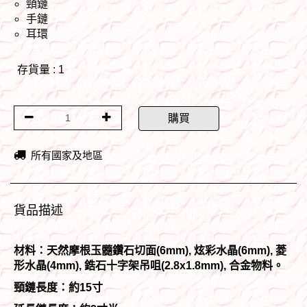
頸鏈
手鏈
耳環
存貨量 : 1
購買
所有國家及地區
貨品描述
材料：天然摩根玉髓鑽石切面(6mm), 炫彩水晶(6mm), 菱
形水晶(4mm), 鋯石十字架吊咀(2.8x1.8mm), 合金物料。
頸鏈長度：約15寸