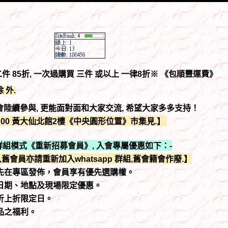
件 85折, 一次過購買 三件 或以上 一律8折
※ 《包順豐運費》
 外.
會陸續參與, 更能面對面和大家交流, 希望大家多多支持！
 晚上 8:00 黃大仙北館2樓《中央圓形位置》市集見.】
p 群組模式《重新招募會員》, 入會專屬優惠如下：-
,舊會員亦請重新加入
whatsapp 群組,舊會籍會作廢.】
優先在專區發佈，會員享有優先選購權。
集日期、地點及現場限定優惠。
放折上折限定日。
贈品之福利。