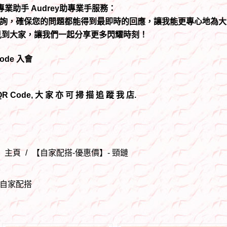
I 專業助手 Audrey助專業手服務：
詢，確保您的問題都能得到最即時的回應，讓我能更專心地為大
P 專區見到大家，讓我們一起分享更多閃耀時刻！
Code 入會
R Code, 大 家 亦 可 掃 描 追 蹤 我 店.
主頁
/
【自家配搭-優惠價】- 頸鏈
自家配搭