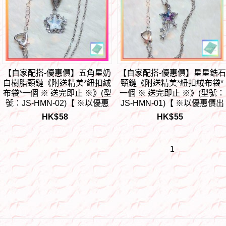
【自家配搭-優惠價】五角星奶
【自家配搭-優惠價】星星鋯石
白樹脂頸鏈《附送精美*紐扣絨
頸鏈《附送精美*紐扣絨布袋*
布袋*一個 ※ 送完即止 ※》(型
一個 ※ 送完即止 ※》(型號：
號：JS-HMN-02)【 ※以優惠
JS-HMN-01)【 ※以優惠價出
價出售, 不再設任何折扣※
售, 不再設任何折扣※ 《只包
HK$
58
HK$
55
《只包順豐運費》】
順豐運費》】
1