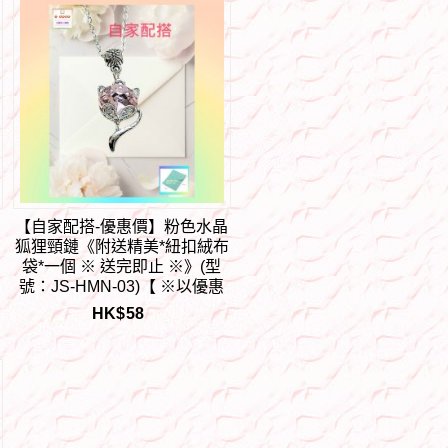
【自家配搭-優惠價】粉色水晶
*
狐狸頸鏈《附送精美*紐扣絨布
袋*一個 ※ 送完即止 ※》(型
號：JS-HMN-03)【 ※以優惠
扣
價出售, 不再設任何折扣※
HK$
58
《只包順豐運費》】