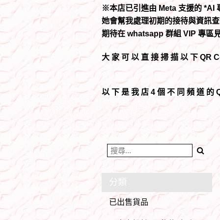
※本店已引進由 Meta 支援的 *A
她會幫我處理初期的接待與資訊查
期待在 whatsapp 群組 VI
大 家 可 以 直 接 掃 描 以 下 QR 
以 下 是 我 店 4 個 不 同 頻 道 的 Q
分類
已出售貨品