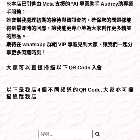
※本店已引進由 Meta 支援的 *AI 專業助手 Audrey助專業
手服務：
她會幫我處理初期的接待與資訊查詢，確保您的問題都能
得到最即時的回應，讓我能更專心地為大家創作更多精美
的飾品。
期待在 whatsapp 群組 VIP 專區見到大家，讓我們一起分
享更多閃耀時刻！
大 家 可 以 直 接 掃 描 以 下 QR Code 入會
以 下 是 我 店 4 個 不 同 頻 道 的 QR Code, 大 家 亦 可 掃
描 追 蹤 我 店.