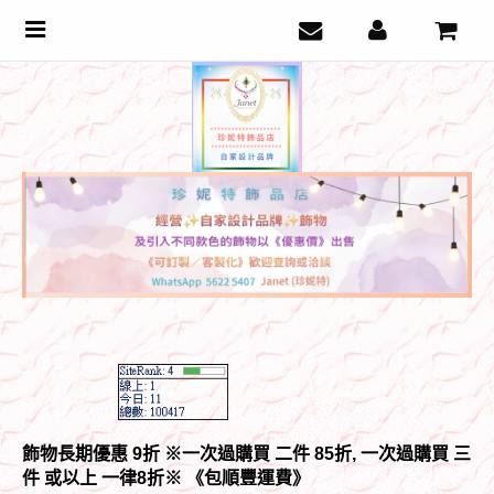
Toggle
navigation
飾物長期優惠 9折 ※一次過購買 二件 85折, 一次過購買 三
件 或以上 一律8折
※ 《包順豐運費》