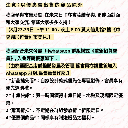
注 意：以 優 惠 價 出 售 的 貨 品 除 外.
我店參與市集活動, 在未來日子亦會陸續參與, 更能面對面
和大家交流, 希望大家多多支持！
【8月22-23日 下午 11:00 - 晚上 8:00 黃大仙北館2樓《中
央圓形位置》市集見.】
我店配合未來發展, 用whatsapp 群組模式《重新招募會
員》, 入會專屬優惠如下：-
【由於要配合店舖整體發展及管理,舊會員亦請重新加入
whatsapp 群組,舊會籍會作廢.】
1.*新品搶先看*：自家設計款式優先在專區發佈，會員享有
優先選購權。
2.*市集快訊*：第一時間獲得市集日期、地點及現場限定優
惠。
3.*驚喜折扣*：不定期在群組發放折上折限定日。
4.*優惠價飾品*：同樣享有附送贈品之福利。
-----------------------------------------------