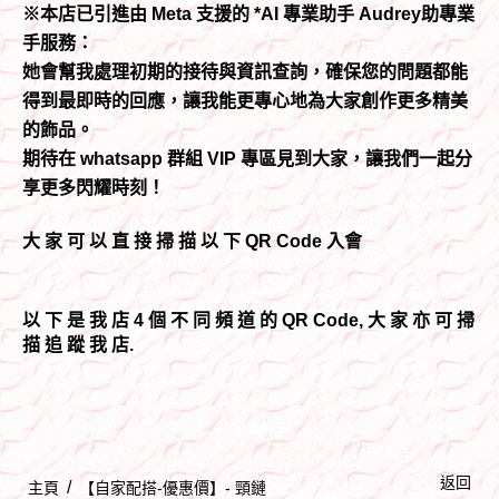
※本店已引進由 Meta 支援的 *AI 專業助手 Audrey助專業
手服務：
她會幫我處理初期的接待與資訊查詢，確保您的問題都能
得到最即時的回應，讓我能更專心地為大家創作更多精美
的飾品。
期待在 whatsapp 群組 VIP 專區見到大家，讓我們一起分
享更多閃耀時刻！
大 家 可 以 直 接 掃 描 以 下 QR Code 入會
以 下 是 我 店 4 個 不 同 頻 道 的 QR Code, 大 家 亦 可 掃
描 追 蹤 我 店.
返回
/
主頁
【自家配搭-優惠價】- 頸鏈