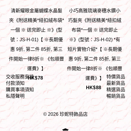
清新耀眼金屬蝴蝶水晶髮
小巧高雅琉璃麥穗水鑽小
夾《附送精美*紐扣絨布袋*
巧髮夾《附送精美*紐扣絨
一個 ※ 送完即止 ※》(型
布袋*一個 ※ 送完即止
號：JS-H-01)【 ※長期優
※》(型號：JS-H-02) *有
惠 9折, 第二件 85折, 第三
短片實物介紹*【 ※長期優
件開始一律8折※ 《包順豐
惠 9折, 第二件 85折, 第三
運費》】
件開始一律8折※ 《包順豐
交收服務安排
特價貨品
HK$
78
運費》】
付款須知
最新貨品
HK$
88
購買事項須知
精選貨品
私隱聲明
暢銷貨品
© 2026 珍妮特飾品店