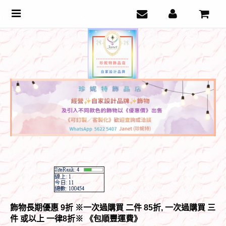
Toggle
navigation
飾物長期優惠 9折 ※一次過購買 二件 85折, 一次過購買 三
件 或以上 一律8折
※ 《包順豐運費》