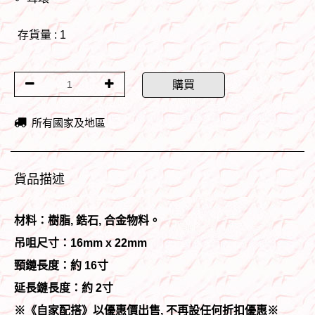
存貨量 : 1
購買
所有國家及地區
貨品描述
材料：樹脂, 鋯石, 合金物料。
吊咀尺寸：16mm x 22mm
頸鏈長度：約 16寸
延長鏈長度：約 2寸
※《自家配搭》以優惠價出售, 不再設任何折扣優惠※