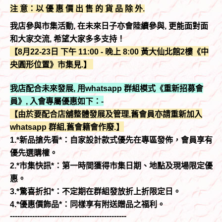
注 意：以 優 惠 價 出 售 的 貨 品 除 外.
我店參與市集活動, 在未來日子亦會陸續參與, 更能面對面
和大家交流, 希望大家多多支持！
【8月22-23日 下午 11:00 - 晚上 8:00 黃大仙北館2樓《中
央圓形位置》市集見.】
我店配合未來發展, 用whatsapp 群組模式《重新招募會
員》, 入會專屬優惠如下：-
【由於要配合店舖整體發展及管理,舊會員亦請重新加入
whatsapp 群組,舊會籍會作廢.】
1.*新品搶先看*：自家設計款式優先在專區發佈，會員享有
優先選購權。
2.*市集快訊*：第一時間獲得市集日期、地點及現場限定優
惠。
3.*驚喜折扣*：不定期在群組發放折上折限定日。
4.*優惠價飾品*：同樣享有附送贈品之福利。
-----------------------------------------------