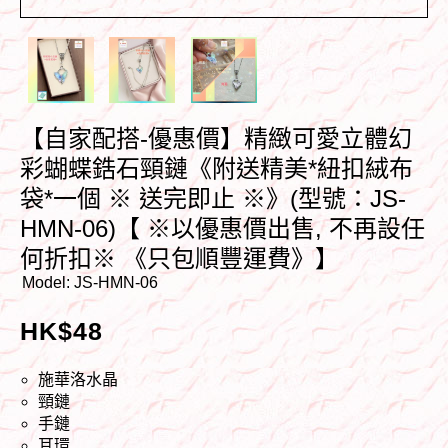
【自家配搭-優惠價】精緻可愛立體幻
彩蝴蝶鋯石頸鏈《附送精美*紐扣絨布
袋*一個 ※ 送完即止 ※》(型號：JS-
HMN-06)【 ※以優惠價出售, 不再設任
何折扣※ 《只包順豐運費》】
Model:
JS-HMN-06
HK$
48
施華洛水晶
頸鏈
手鏈
耳環