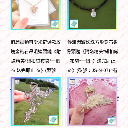
俏麗靈動可愛米奇頭款玫
優雅閃耀珠珠方形鋯石鎖
瑰金鋯石吊咀連頸鏈《附
骨頸鏈《附送精美*紐扣絨
送精美*紐扣絨布袋*一個
布袋*一個 ※ 送完即止
※ 送完即止 ※》(型號：
※》(型號：JS-N-07) *有
JS-N-05)【 ※長期優惠 9
短片實物介紹* 【 ※長期
折, 第二件 85折, 第三件開
優惠 9折, 第二件 85折, 第
始一律8折※ 《包順豐運
三件開始一律8折※ 《包順
費》】
豐運費》】
HK$
98
HK$
88