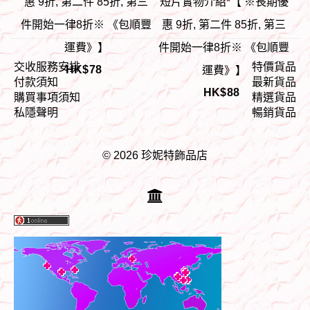
惠 9折, 第二件 85折, 第三
短片實物介紹*【 ※長期優
件開始一律8折※ 《包順豐
惠 9折, 第二件 85折, 第三
運費》】
件開始一律8折※ 《包順豐
交收服務安排
特價貨品
HK$
78
運費》】
付款須知
最新貨品
HK$
88
購買事項須知
精選貨品
私隱聲明
暢銷貨品
© 2026 珍妮特飾品店