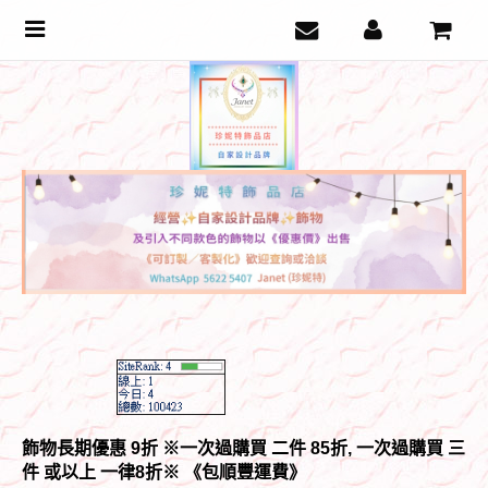
Toggle
navigation
飾物長期優惠 9折 ※一次過購買 二件 85折, 一次過購買 三
件 或以上 一律8折
※ 《包順豐運費》