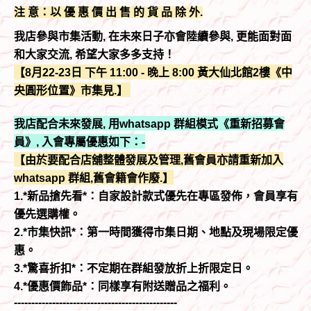
注 意：以 優 惠 價 出 售 的 貨 品 除 外.
我店參與市集活動, 在未來日子亦會陸續參與, 更能面對面
和大家交流, 希望大家多多支持！
【8月22-23日 下午 11:00 - 晚上 8:00 黃大仙北館2樓《中
央圓形位置》市集見.】
我店配合未來發展, 用whatsapp 群組模式《重新招募會
員》, 入會專屬優惠如下：-
【由於要配合店舖整體發展及管理,舊會員亦請重新加入
whatsapp 群組,舊會籍會作廢.】
1.*新品搶先看*：自家設計款式優先在專區發佈，會員享有
優先選購權。
2.*市集快訊*：第一時間獲得市集日期、地點及現場限定優
惠。
3.*驚喜折扣*：不定期在群組發放折上折限定日。
4.*優惠價飾品*：同樣享有附送贈品之福利。
-----------------------------------------------