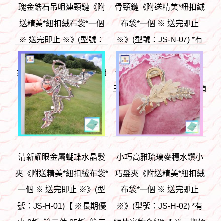
瑰金鋯石吊咀連頸鏈《附
骨頸鏈《附送精美*紐扣絨
送精美*紐扣絨布袋*一個
布袋*一個 ※ 送完即止
※ 送完即止 ※》(型號：
※》(型號：JS-N-07) *有
JS-N-05)【 ※長期優惠 9
短片實物介紹* 【 ※長期
折, 第二件 85折, 第三件開
優惠 9折, 第二件 85折, 第
始一律8折※ 《包順豐運
三件開始一律8折※ 《包順
費》】
豐運費》】
HK$
98
HK$
88
清新耀眼金屬蝴蝶水晶髮
小巧高雅琉璃麥穗水鑽小
夾《附送精美*紐扣絨布袋*
巧髮夾《附送精美*紐扣絨
一個 ※ 送完即止 ※》(型
布袋*一個 ※ 送完即止
號：JS-H-01)【 ※長期優
※》(型號：JS-H-02) *有