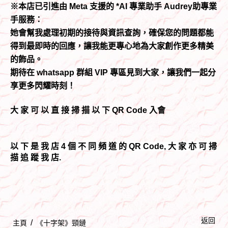
※本店已引進由 Meta 支援的 *AI 專業助手 Audrey助專業
手服務：
她會幫我處理初期的接待與資訊查詢，確保您的問題都能
得到最即時的回應，讓我能更專心地為大家創作更多精美
的飾品。
期待在 whatsapp 群組 VIP 專區見到大家，讓我們一起分
享更多閃耀時刻！
大 家 可 以 直 接 掃 描 以 下 QR Code 入會
以 下 是 我 店 4 個 不 同 頻 道 的 QR Code, 大 家 亦 可 掃
描 追 蹤 我 店.
返回
/
主頁
《十字架》頸鏈