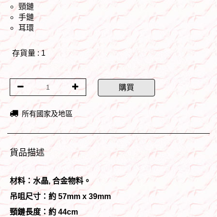
頸鏈
手鏈
耳環
存貨量 : 1
購買
所有國家及地區
貨品描述
材料：水晶,
合金物料。
吊咀尺寸：約 57mm x 39mm
頸鏈長度：約 44cm