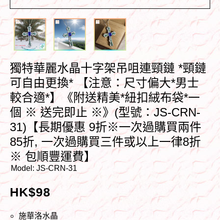
獨特華麗水晶十字架吊咀連頸鏈 *頸鏈
可自由更換* 【注意：尺寸偏大*男士
較合適*】《附送精美*紐扣絨布袋*一
個 ※ 送完即止 ※》(型號：JS-CRN-
31)【長期優惠 9折※一次過購買兩件
85折, 一次過購買三件或以上一律8折
※ 包順豐運費】
Model:
JS-CRN-31
HK$
98
施華洛水晶