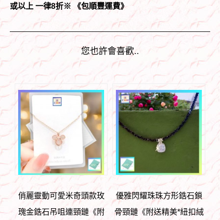
或以上 一律8折
※ 《包順豐運費》
您也許會喜歡..
俏麗靈動可愛米奇頭款玫
優雅閃耀珠珠方形鋯石鎖
瑰金鋯石吊咀連頸鏈《附
骨頸鏈《附送精美*紐扣絨