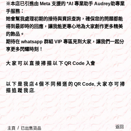
※本店已引進由 Meta 支援的 *AI 專業助手 Audrey助專業
手服務：
她會幫我處理初期的接待與資訊查詢，確保您的問題都能
得到最即時的回應，讓我能更專心地為大家創作更多精美
的飾品。
期待在 whatsapp 群組 VIP 專區見到大家，讓我們一起分
享更多閃耀時刻！
大 家 可 以 直 接 掃 描 以 下 QR Code 入會
以 下 是 我 店 4 個 不 同 頻 道 的 QR Code, 大 家 亦 可 掃
描 追 蹤 我 店.
返回
/
主頁
已出售貨品