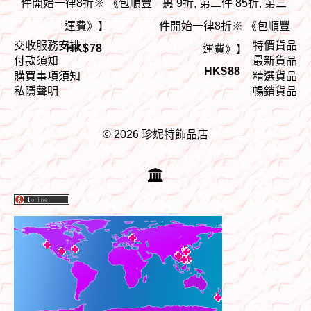
件開始一律8折※ 《包順豐
惠 9折, 第二件 85折, 第三
運費》】
件開始一律8折※ 《包順豐
交收服務安排
特價貨品
HK$
78
運費》】
付款須知
最新貨品
HK$
88
購買事項須知
精選貨品
私隱聲明
暢銷貨品
© 2026 珍妮特飾品店