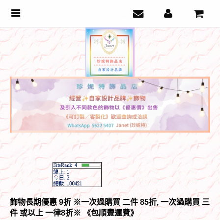
Toggle
navigation
飾物長期優惠 9折 ※一次過購買 二件 85折, 一次過購買 三
件 或以上 一律8折
※ 《包順豐運費》