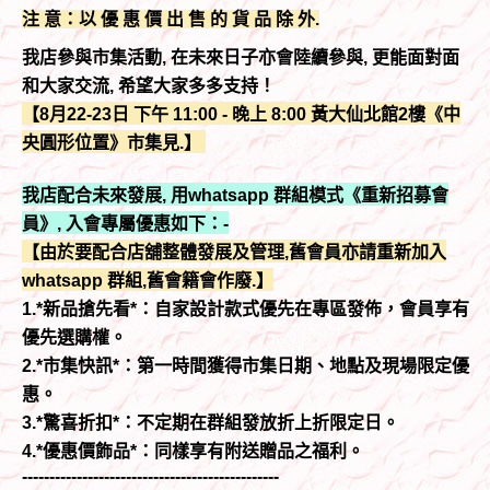
注 意：以 優 惠 價 出 售 的 貨 品 除 外.
我店參與市集活動, 在未來日子亦會陸續參與, 更能面對面
和大家交流, 希望大家多多支持！
【8月22-23日 下午 11:00 - 晚上 8:00 黃大仙北館2樓《中
央圓形位置》市集見.】
我店配合未來發展, 用whatsapp 群組模式《重新招募會
員》, 入會專屬優惠如下：-
【由於要配合店舖整體發展及管理,舊會員亦請重新加入
whatsapp 群組,舊會籍會作廢.】
1.*新品搶先看*：自家設計款式優先在專區發佈，會員享有
優先選購權。
2.*市集快訊*：第一時間獲得市集日期、地點及現場限定優
惠。
3.*驚喜折扣*：不定期在群組發放折上折限定日。
4.*優惠價飾品*：同樣享有附送贈品之福利。
-----------------------------------------------