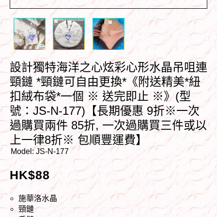
設計獨特海洋之心炫彩心形水晶吊咀連
頸鏈 *頸鏈可自由更換*《附送精美*紐
扣絨布袋*一個 ※ 送完即止 ※》(型
號：JS-N-177)【長期優惠 9折※一次
過購買兩件 85折, 一次過購買三件或以
上一律8折※ 包順豐運費】
Model:
JS-N-177
HK$
88
施華洛水晶
頸鏈