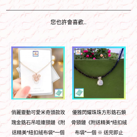
您也許會喜歡..
俏麗靈動可愛米奇頭款玫
優雅閃耀珠珠方形鋯石鎖
瑰金鋯石吊咀連頸鏈《附
骨頸鏈《附送精美*紐扣絨
送精美*紐扣絨布袋*一個
布袋*一個 ※ 送完即止