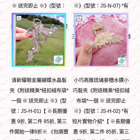
※ 送完即止 ※》(型號：
※》(型號：JS-N-07) *有
JS-N-05)【 ※長期優惠 9
短片實物介紹* 【 ※長期
折, 第二件 85折, 第三件開
優惠 9折, 第二件 85折, 第
始一律8折※ 《包順豐運
三件開始一律8折※ 《包順
費》】
豐運費》】
HK$
98
HK$
88
清新耀眼金屬蝴蝶水晶髮
小巧高雅琉璃麥穗水鑽小
夾《附送精美*紐扣絨布袋*
巧髮夾《附送精美*紐扣絨
一個 ※ 送完即止 ※》(型
布袋*一個 ※ 送完即止
號：JS-H-01)【 ※長期優
※》(型號：JS-H-02) *有
惠 9折, 第二件 85折, 第三
短片實物介紹*【 ※長期優
件開始一律8折※ 《包順豐
惠 9折, 第二件 85折, 第三