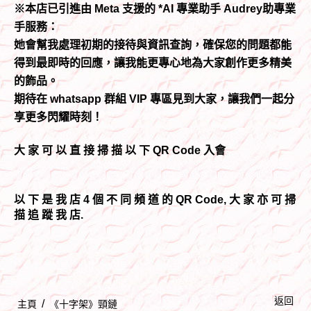
※本店已引進由 Meta 支援的 *AI 專業助手 Audrey助專業
手服務：
她會幫我處理初期的接待與資訊查詢，確保您的問題都能
得到最即時的回應，讓我能更專心地為大家創作更多精美
的飾品。
期待在 whatsapp 群組 VIP 專區見到大家，讓我們一起分
享更多閃耀時刻！
大 家 可 以 直 接 掃 描 以 下 QR Code 入會
以 下 是 我 店 4 個 不 同 頻 道 的 QR Code, 大 家 亦 可 掃
描 追 蹤 我 店.
返回
/
主頁
《十字架》頸鏈