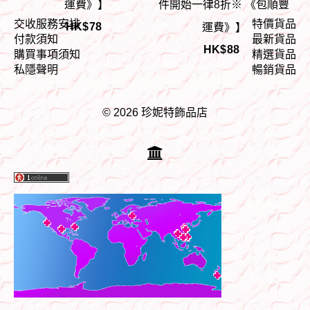
運費》】
件開始一律8折※ 《包順豐
交收服務安排
特價貨品
HK$
78
運費》】
付款須知
最新貨品
HK$
88
購買事項須知
精選貨品
私隱聲明
暢銷貨品
© 2026 珍妮特飾品店