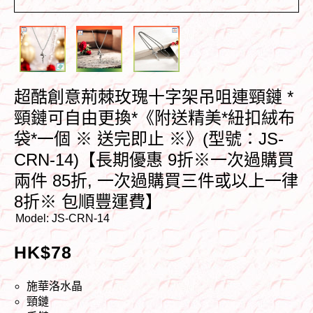
超酷創意荊棘玫瑰十字架吊咀連頸鏈 *
頸鏈可自由更換*《附送精美*紐扣絨布
袋*一個 ※ 送完即止 ※》(型號：JS-
CRN-14)【長期優惠 9折※一次過購買
兩件 85折, 一次過購買三件或以上一律
8折※ 包順豐運費】
Model:
JS-CRN-14
HK$
78
施華洛水晶
頸鏈