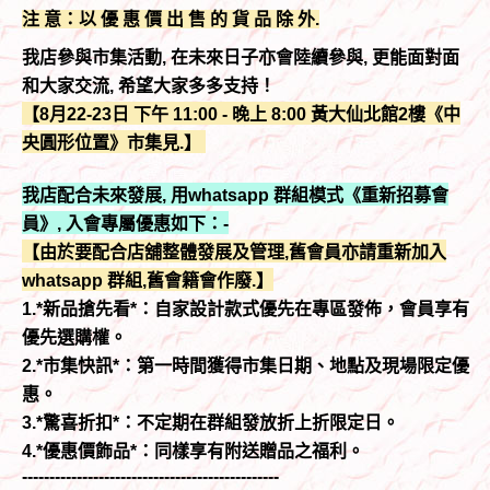
注 意：以 優 惠 價 出 售 的 貨 品 除 外.
我店參與市集活動, 在未來日子亦會陸續參與, 更能面對面
和大家交流, 希望大家多多支持！
【8月22-23日 下午 11:00 - 晚上 8:00 黃大仙北館2樓《中
央圓形位置》市集見.】
我店配合未來發展, 用whatsapp 群組模式《重新招募會
員》, 入會專屬優惠如下：-
【由於要配合店舖整體發展及管理,舊會員亦請重新加入
whatsapp 群組,舊會籍會作廢.】
1.*新品搶先看*：自家設計款式優先在專區發佈，會員享有
優先選購權。
2.*市集快訊*：第一時間獲得市集日期、地點及現場限定優
惠。
3.*驚喜折扣*：不定期在群組發放折上折限定日。
4.*優惠價飾品*：同樣享有附送贈品之福利。
-----------------------------------------------