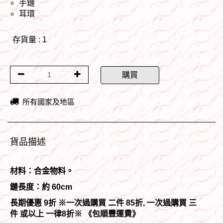
手鏈
耳環
存貨量 : 1
購買
所有國家及地區
貨品描述
材料：合金物料。
鏈長度：約 60cm
長期優惠 9折 ※一次過購買 二件 85折, 一次過購買 三
件 或以上 一律8折
※ 《包順豐運費》