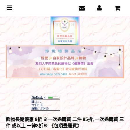
Toggle
navigation
飾物長期優惠 9折 ※一次過購買 二件 85折, 一次過購買 三
件 或以上 一律8折
※ 《包順豐運費》