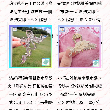
瑰金鋯石吊咀連頸鏈《附
骨頸鏈《附送精美*紐扣絨
送精美*紐扣絨布袋*一個
布袋*一個 ※ 送完即止
※ 送完即止 ※》(型號：
※》(型號：JS-N-07) *有
JS-N-05)【 ※長期優惠 9
短片實物介紹* 【 ※長期
折, 第二件 85折, 第三件開
優惠 9折, 第二件 85折, 第
始一律8折※ 《包順豐運
三件開始一律8折※ 《包順
費》】
豐運費》】
HK$
98
HK$
88
清新耀眼金屬蝴蝶水晶髮
小巧高雅琉璃麥穗水鑽小
夾《附送精美*紐扣絨布袋*
巧髮夾《附送精美*紐扣絨
一個 ※ 送完即止 ※》(型
布袋*一個 ※ 送完即止
號：JS-H-01)【 ※長期優
※》(型號：JS-H-02) *有