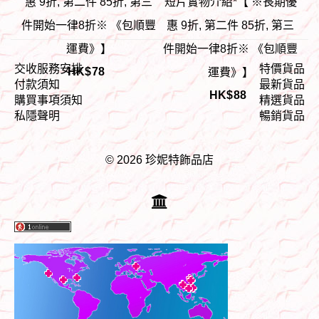
惠 9折, 第二件 85折, 第三
短片實物介紹*【 ※長期優
件開始一律8折※ 《包順豐
惠 9折, 第二件 85折, 第三
運費》】
件開始一律8折※ 《包順豐
交收服務安排
特價貨品
HK$
78
運費》】
付款須知
最新貨品
HK$
88
購買事項須知
精選貨品
私隱聲明
暢銷貨品
© 2026 珍妮特飾品店