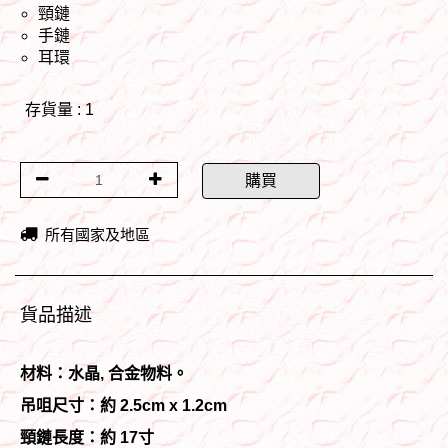
頸鏈
手鏈
耳環
存貨量 : 1
購買
所有國家及地區
貨品描述
材料：水晶
,
合金物料。
吊咀尺寸：約 2.5cm x 1.2cm
頸鏈長度：約 17寸