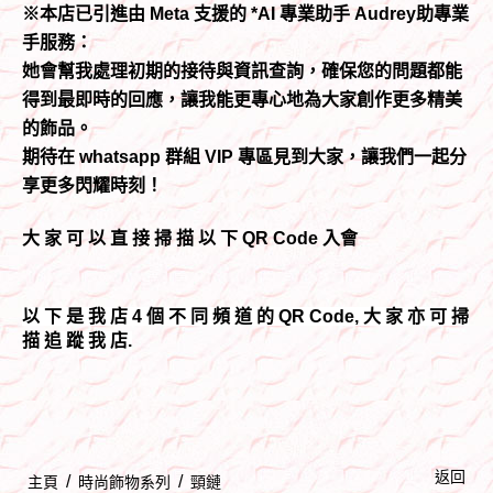
※本店已引進由 Meta 支援的 *AI 專業助手 Audrey助專業
手服務：
她會幫我處理初期的接待與資訊查詢，確保您的問題都能
得到最即時的回應，讓我能更專心地為大家創作更多精美
的飾品。
期待在 whatsapp 群組 VIP 專區見到大家，讓我們一起分
享更多閃耀時刻！
大 家 可 以 直 接 掃 描 以 下 QR Code 入會
以 下 是 我 店 4 個 不 同 頻 道 的 QR Code, 大 家 亦 可 掃
描 追 蹤 我 店.
返回
/
/
主頁
時尚飾物系列
頸鏈