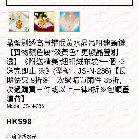
晶瑩剔透高貴耀眼黃水晶吊咀連頸鏈
【實物顏色屬*淡黃色* 更顯晶瑩剔
透】《附送精美*紐扣絨布袋*一個 ※
送完即止 ※》(型號：JS-N-236)【長
期優惠 9折※一次過購買兩件 85折, 一
次過購買三件或以上一律8折※包順豐
運費】
Model:
JS-N-236
HK$
98
施華洛水晶