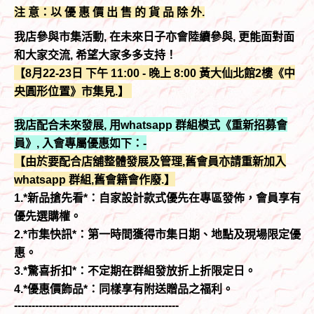
注 意：以 優 惠 價 出 售 的 貨 品 除 外.
我店參與市集活動, 在未來日子亦會陸續參與, 更能面對面
和大家交流, 希望大家多多支持！
【8月22-23日 下午 11:00 - 晚上 8:00 黃大仙北館2樓《中
央圓形位置》市集見.】
我店配合未來發展, 用whatsapp 群組模式《重新招募會
員》, 入會專屬優惠如下：-
【由於要配合店舖整體發展及管理,舊會員亦請重新加入
whatsapp 群組,舊會籍會作廢.】
1.*新品搶先看*：自家設計款式優先在專區發佈，會員享有
優先選購權。
2.*市集快訊*：第一時間獲得市集日期、地點及現場限定優
惠。
3.*驚喜折扣*：不定期在群組發放折上折限定日。
4.*優惠價飾品*：同樣享有附送贈品之福利。
-----------------------------------------------