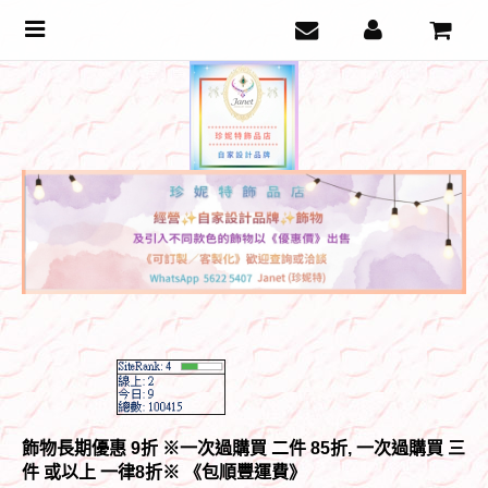
Toggle
navigation
飾物長期優惠 9折 ※一次過購買 二件 85折, 一次過購買 三
件 或以上 一律8折
※ 《包順豐運費》